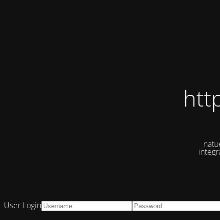
htt
natue
integ
User Login